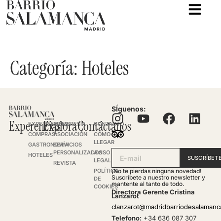
Categoría:
Hoteles
SÍguenos:
Experencias
Explora
Contáctanos
EXPERIENCIAS
MEMBRESÍA
CONTACTO
COMPRAS
ASOCIACIÓN
CÓMO
LLEGAR
GASTRONOMÍA
SERVICIOS
PERSONALIZADOS
AVISO
HOTELES
SUSCRÍBET
LEGAL
REVISTA
POLÍTICA
¡No te pierdas ninguna novedad!
Suscríbete a nuestro newsletter y
DE
mantente al tanto de todo.
COOKIES
Directora Gerente Cristina
Lanzarot
clanzarot@madridbarriodesalaman
Telefono:
+34 636 087 307