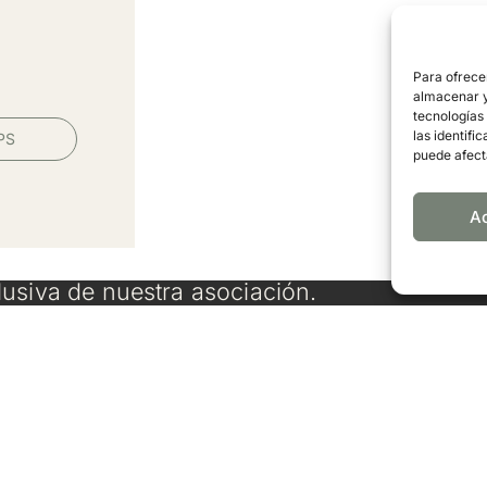
Para ofrece
almacenar y/
tecnologías
las identifi
PS
puede afect
A
lusiva de nuestra asociación.