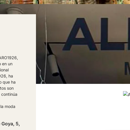
FARO1926,
o en un
ional
926, ha
lo que ha
ctos son
 continúa
 la moda
e Goya, 5,