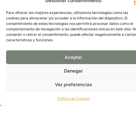
Gestionar consentimiento
parte también de un estilo de vida, más allá de la
ropa de campo con la que arrancó esta firma, ahora
Para ofrecer las mejores experiencias, utilizamos tecnologías como las
convertida en un esencial de muchos guardarropas.
cookies para almacenar y/o acceder a la información del dispositivo. El
El armario de Barbour también incluye camisas,
consentimiento de estas tecnologías nos permitirá procesar datos como el
vestidos, prendas de punto y accesorios, además de
comportamiento de navegación o las identificaciones únicas en este sitio. N
bañadores y zapatos náuticos para la temporada de
consentir o retirar el consentimiento, puede afectar negativamente a cierta
verano.
características y funciones.
Dirección: Calle de Jorge Juan, 5, Madrid,
España
Telefono: +34 915 757 110
Aceptar
FOLLOW US:
Denegar
Ver preferencias
PÁGINA WEB
GOOGLE MAPS
Política de Cookies
Suscríbete y recibe información exclusiva de nuestra