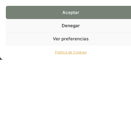
PÁGINA WEB
GOOGLE MAPS
Aceptar
Denegar
Ver preferencias
Política de Cookies
Suscríbete y recibe información exclusiva de nuestra
asociación.
CONTÁCTANOS