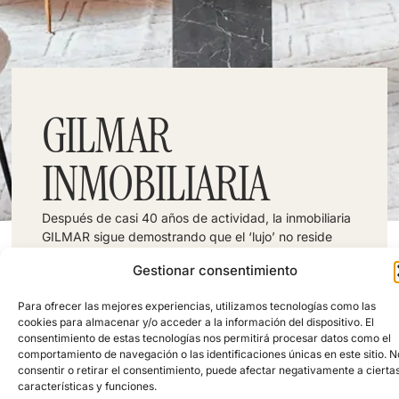
GILMAR
INMOBILIARIA
Después de casi 40 años de actividad, la inmobiliaria
GILMAR sigue demostrando que el ‘lujo’ no reside
solo en el valor de las viviendas que gestionan, sino
Gestionar consentimiento
en la atención exquisita que prestan a todas y cada
una de las personas que confían en esta inmobiliaria.
Para ofrecer las mejores experiencias, utilizamos tecnologías como las
Dirección: Calle de Diego de León, 15, Madrid,
España
cookies para almacenar y/o acceder a la información del dispositivo. El
Telefono: +34 914 230 050
consentimiento de estas tecnologías nos permitirá procesar datos como el
FOLLOW US:
comportamiento de navegación o las identificaciones únicas en este sitio. N
consentir o retirar el consentimiento, puede afectar negativamente a cierta
características y funciones.