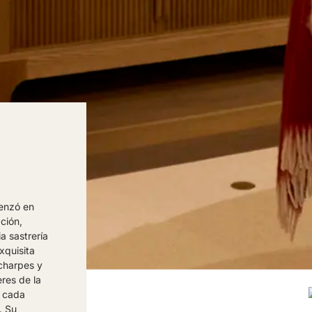
menzó en
ción,
a sastrería
xquisita
charpes y
eres de la
e cada
. Su