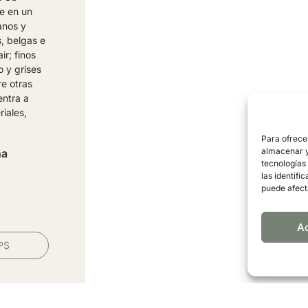
ce en un
anos y
s, belgas e
ir; finos
o y grises
re otras
entra a
riales,
Para ofrece
almacenar y/
ña
tecnologías
las identifi
puede afect
A
PS