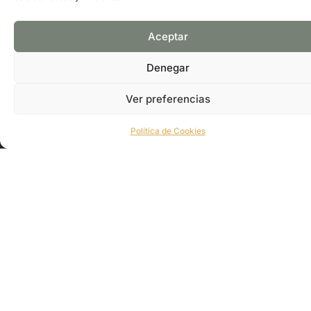
PÁGINA WEB
GOOGLE MAPS
Aceptar
Denegar
Ver preferencias
Política de Cookies
Suscríbete y recibe información exclusiva de nuestra
asociación.
CONTÁCTANOS