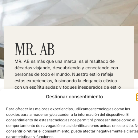
MR. AB
MR. AB es más que una marca; es el resultado de
décadas viajando, descubriendo y conectando con
personas de todo el mundo. Nuestro estilo refleja
estas experiencias, fusionando la elegancia clásica
con un espíritu audaz y toques inesperados de estilo
atemporal. Cada pieza cuenta una historia, inspirada
Gestionar consentimiento
en las culturas y las personas que nos han marcado.
Translate full page
Para ofrecer las mejores experiencias, utilizamos tecnologías como las
Dirección: Calle Lagasca 23, 28001, Madrid
cookies para almacenar y/o acceder a la información del dispositivo. El
España
consentimiento de estas tecnologías nos permitirá procesar datos como el
Telefono: +34 663 07 46 65
comportamiento de navegación o las identificaciones únicas en este sitio. N
FOLLOW US:
consentir o retirar el consentimiento, puede afectar negativamente a cierta
características y funciones.