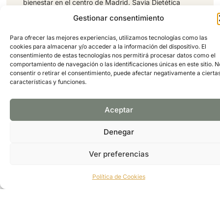
bienestar en el centro de Madrid. Savia Dietética
ofrece una amplia gama de productos para quienes
Gestionar consentimiento
buscan una vida más saludable y natural:
Alimentación ecológica y de régimen Plantas
Para ofrecer las mejores experiencias, utilizamos tecnologías como las
medicinales y macrobiótica Cosmética natural y
cookies para almacenar y/o acceder a la información del dispositivo. El
productos de higiene personal Alimentos para
consentimiento de estas tecnologías nos permitirá procesar datos como el
celíacos y veganos Frutas, verduras, huevos,
comportamiento de navegación o las identificaciones únicas en este sitio. N
consentir o retirar el consentimiento, puede afectar negativamente a cierta
yogures, hamburguesas y quesos frescos Cada
características y funciones.
producto es seleccionado cuidadosamente para
ofrecer calidad y bienestar a sus clientes
Dirección: Avenida Felipe II, 24 - Bajo
Aceptar
Derecha, 28009 Madrid, España
Telefono: +34 915 766 412
FOLLOW US:
Denegar
Ver preferencias
PÁGINA WEB
GOOGLE MAPS
Política de Cookies