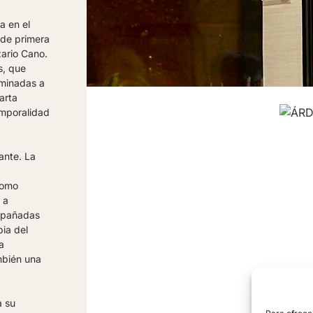
a en el
 de primera
zario Cano.
s, que
rminadas a
arta
emporalidad
ante. La
como
 a
ompañadas
pia del
a
mbién una
a su