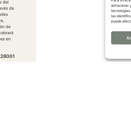
Para ofrece
e del
almacenar y/
ravés de
tecnologías
dades
las identifi
te,
puede afect
ión de
cobrará
A
nes en
, 28001
PS