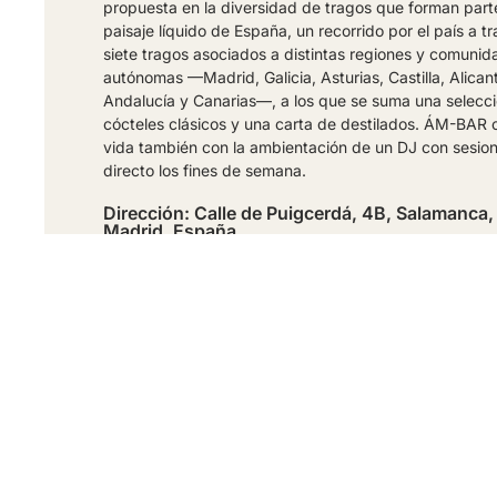
propuesta en la diversidad de tragos que forman part
paisaje líquido de España, un recorrido por el país a t
siete tragos asociados a distintas regiones y comuni
autónomas —Madrid, Galicia, Asturias, Castilla, Alican
Andalucía y Canarias—, a los que se suma una selecc
cócteles clásicos y una carta de destilados. ÁM-BAR 
vida también con la ambientación de un DJ con sesio
directo los fines de semana.
Dirección: Calle de Puigcerdá, 4B, Salamanca
Madrid, España
Telefono: 639 790 373
FOLLOW US:
PÁGINA WEB
GOOGLE MA