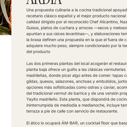
Una propuesta culinaria a la cocina tradicional apoyad
recetario clásico español y el mejor producto nacional
calidad dirigido por el reconocido Chef Alicantino, Na
Guisos, platos de cuchara y arroces —secos y meloso
apuntan a sus raíces levantinas—, y elaboraciones te
la brasa definen una propuesta en la que el fuera de c
adquiere mucho peso, siempre condicionado por la t
del producto
Las dos primeras plantas del local acogerán el restaur
planta baja ofrece un guiño a las clásicas vermuterías
madrileñas, donde picar algo antes de comer: tapas 
gildas, quesos, salazones, anchoas y embutidos, junto
opciones más sofisticadas como ostras y caviar, ac
del tradicional vermut de barrica y de una versión pro
Yayito madrileño. Esta planta, que dispondrá de cocin
ininterrumpida de mediodía a medianoche, incluye ta
terraza a pie de calle con servicio de restaurante.
El ático lo ocupará ÁM-BAR, un cocktail floor que bas