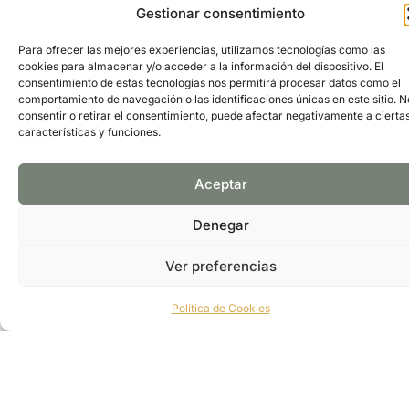
menú incluye empanadas, mollejas, chorizo criollo y
Gestionar consentimiento
milanesa de solomillo. Para el postre, se recomienda
el flan casero. El restaurante cuenta con un
Para ofrecer las mejores experiencias, utilizamos tecnologías como las
interiorismo de tono rústico, con buena iluminación,
cookies para almacenar y/o acceder a la información del dispositivo. El
maderas, velas y candelabros de bronce, creando un
consentimiento de estas tecnologías nos permitirá procesar datos como el
comportamiento de navegación o las identificaciones únicas en este sitio. N
ambiente acogedor y elegante. También dispone de
consentir o retirar el consentimiento, puede afectar negativamente a cierta
un speakeasy en la planta baja y un espacio privado
características y funciones.
para eventos.
Dirección: Calle Jorge Juan, 27, 28001
Madrid, España
Aceptar
Telefono: +34 639 26 75 15
FOLLOW US:
Denegar
Ver preferencias
PÁGINA WEB
GOOGLE MAPS
Política de Cookies