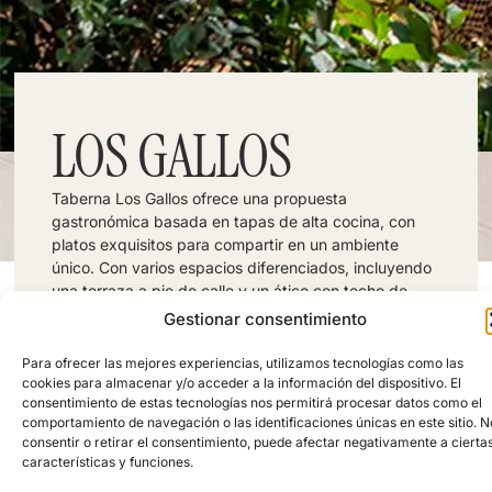
LOS GALLOS
Taberna Los Gallos ofrece una propuesta
gastronómica basada en tapas de alta cocina, con
platos exquisitos para compartir en un ambiente
único. Con varios espacios diferenciados, incluyendo
una terraza a pie de calle y un ático con techo de
cristal, el restaurante ofrece una experiencia culinaria
Gestionar consentimiento
inolvidable.
Dirección: Callejón de Puigcerdá, 6, 28001
Para ofrecer las mejores experiencias, utilizamos tecnologías como las
Madrid, España
cookies para almacenar y/o acceder a la información del dispositivo. El
Telefono: +34 914 31 06 47
consentimiento de estas tecnologías nos permitirá procesar datos como el
FOLLOW US:
comportamiento de navegación o las identificaciones únicas en este sitio. N
consentir o retirar el consentimiento, puede afectar negativamente a cierta
características y funciones.