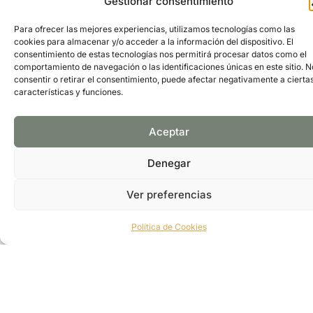
Gestionar consentimiento
ofrece las características propias del modelo
Premium 360 de Sanchez Romero, que fusiona los
Para ofrecer las mejores experiencias, utilizamos tecnologías como las
formatos súper, mercado tradicional, food market y
cookies para almacenar y/o acceder a la información del dispositivo. El
degustación, en espacios diferenciados y
consentimiento de estas tecnologías nos permitirá procesar datos como el
teatralizados. Todo ello, adaptado a las
comportamiento de navegación o las identificaciones únicas en este sitio. N
características del barrio, del entorno y el propio
consentir o retirar el consentimiento, puede afectar negativamente a cierta
local. Una tienda con novedades exclusivas.
características y funciones.
Dirección: Calle de Castelló, 23-25, Madrid,
Spain
Telefono: +34914324799
Aceptar
FOLLOW US:
Denegar
Ver preferencias
PÁGINA WEB
GOOGLE MAPS
Política de Cookies
Suscríbete y recibe información exclusiva de nuestra