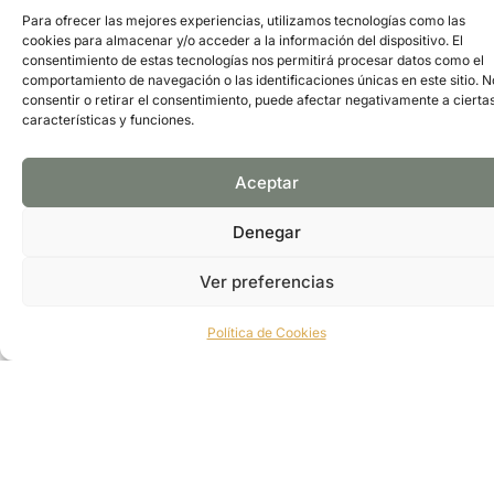
cuenta con amplios ventanales, bañeras de época,
Para ofrecer las mejores experiencias, utilizamos tecnologías como las
chimenea eléctrica de diseño y tiene acceso a dos
cookies para almacenar y/o acceder a la información del dispositivo. El
terrazas con jacuzzi propio. La decoran elementos
consentimiento de estas tecnologías nos permitirá procesar datos como el
como la madera, sillas de latón y una elegante mesa
comportamiento de navegación o las identificaciones únicas en este sitio. N
consentir o retirar el consentimiento, puede afectar negativamente a cierta
de mármol.
características y funciones.
Dirección: Calle de Velázquez, 62, Madrid,
Spain
Telefono: 34911223589
FOLLOW US:
Aceptar
Denegar
PÁGINA WEB
GOOGLE MAPS
Ver preferencias
Política de Cookies
Suscríbete y recibe información exclusiva de nuestra
asociación.