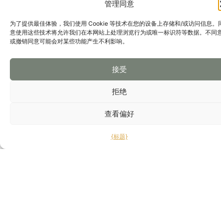
管理同意
花束到大型活动的花艺策划。这种营造独特氛围的能力，
让我们有幸与文华东方丽兹酒店等标志性机构合作，并确
为了提供最佳体验，我们使用 Cookie 等技术在您的设备上存储和/或访问信息。
立了独具个人风格的创作理念——将手工技艺与当代设计
意使用这些技术将允许我们在本网站上处理浏览行为或唯一标识符等数据。不同
相融合，为品牌及私人客户提供专属服务。
linktr.ee
或撤销同意可能会对某些功能产生不利影响。
地址：西班牙马德里，阿兰达伯爵街10号。
电话：910 64 55 75
关注我们：
接受
拒绝
网站
谷歌地图
查看偏好
{标题}
订阅并接收本协会的独家信息。
联系我们