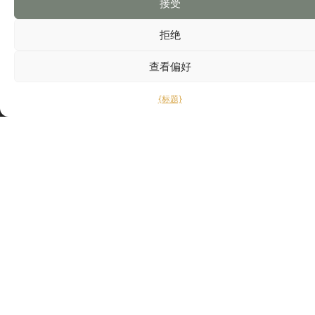
接受
拒绝
查看偏好
订阅并接收本协会的独家信息。
{标题}
联系我们
关注我们
经
会员
联系