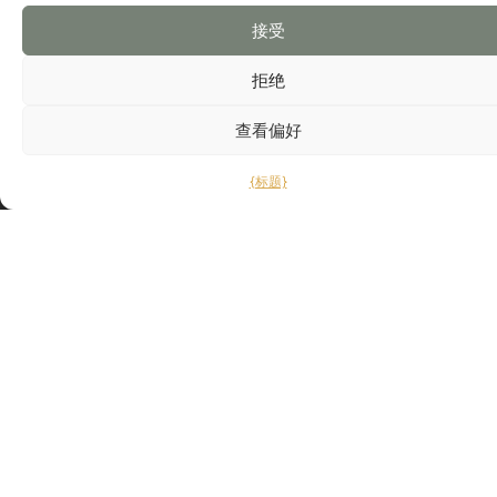
网站
谷歌地图
接受
拒绝
查看偏好
{标题}
订阅并接收本协会的独家信息。
联系我们