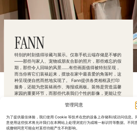
FANN
特别的时刻值得珍藏与展示。仅靠手机云端存储是不够的
——那些与家人、宠物或朋友合影的照片，那些难忘的假
期，那些令人回味的风景……有些画面值得被特别呈现，
而当你将它们装裱起来，摆放在家中最喜爱的角落时，这
种呈现便自然而然地实现了。 Fann提供各类相框及打印
服务，还能为您装裱画作、海报或画板。装饰是营造温馨
家园的重要环节，而那些代表我们个性的影像，更能让空
间焕发出独特的个人魅力。
管理同意
地址：西班牙马德里拉加斯卡街27号。
电话：912 905 849
关注我们：
为了提供最佳体验，我们使用 Cookie 等技术在您的设备上存储和/或访问信息。
意使用这些技术将允许我们在本网站上处理浏览行为或唯一标识符等数据。不同
或撤销同意可能会对某些功能产生不利影响。