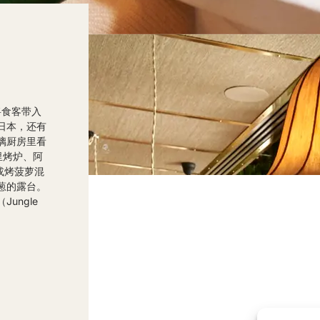
将食客带入
日本，还有
璃厨房里看
杜里烤炉、阿
os或烤菠萝混
葱的露台。
ungle