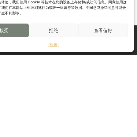
体验，我们使用 Cookie 等技术在您的设备上存储和/或访问信息。同意使用这
许我们在本网站上处理浏览行为或唯一标识符等数据。不同意或撤销同意可能会
产生不利影响。
接受
拒绝
查看偏好
联系我们
{标题}