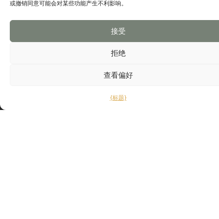
或撤销同意可能会对某些功能产生不利影响。
接受
网站
谷歌地图
拒绝
查看偏好
{标题}
订阅并接收本协会的独家信息。
联系我们