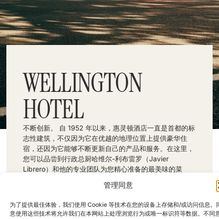
WELLINGTON
HOTEL
不断创新。 自 1952 年以来，惠灵顿酒店一直是首都的标
志性建筑，不仅因为它在优越的地理位置上提供豪华住
宿，还因为它能够不断更新自己的产品和服务。在这里，
您可以品尝到行政总厨哈维尔-利布雷罗（Javier
Librero）和他的专业团队为您精心准备的最美味的菜
肴。威灵顿沙朗牛排是该餐厅的明星菜肴之一。另一家餐
管理同意
厅 Raíces 位于游泳池旁边，是享受好天气的理想场所。
地址：西班牙马德里 Calle de Velázquez, 8
为了提供最佳体验，我们使用 Cookie 等技术在您的设备上存储和/或访问信息。
电话：34915754400
关注我们：
意使用这些技术将允许我们在本网站上处理浏览行为或唯一标识符等数据。不同