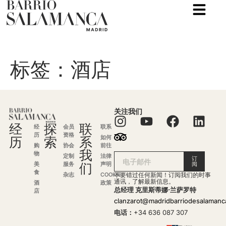
标签：
酒店
关注我们
经
探
联
经
会员
联系
历
资格
历
索
系
如何
购
协会
前往
我
物
定制
法律
订
们
美
服务
声明
阅
食
杂志
COOKIE
不要错过任何新闻！订阅我们的时事
通讯，了解最新信息。
酒
政策
总经理 克里斯蒂娜·兰萨罗特
店
clanzarot@madridbarriodesalaman
电话：
+34 636 087 307